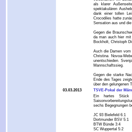
als klarer Außensei
spektakulären Aushe
dank einer tollen Le
Crocodiles hatte zunäc
Sensation aus und die
Gegen die Braunschwei
da man auch hier mit
Bockholt, Christoph D
Auch die Damen vom O
Christina Novoa-We
unentschieden. Svenja
Mannschaftssieg.
Gegen die starke Nac
Ende des Tages zeigten
über den gelungenen 
03.03.2013
TSVE-Pokal der Männ
Ein hartes Stück
Saisonvorbereitungst
sechs Begegnungen b
JC 93 Bielefeld 6:1
Dortmunder BSV 5:1
BTW Bünde 3:4
SC Wuppertal 5:2