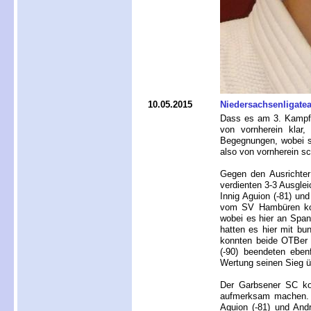
10.05.2015
Niedersachsenligate
Dass es am 3. Kampft
von vornherein klar,
Begegnungen, wobei s
also von vornherein s
Gegen den Ausrichte
verdienten 3-3 Ausglei
Innig Aguion (-81) un
vom SV Hambüren kon
wobei es hier an Span
hatten es hier mit bu
konnten beide OTBer e
(-90) beendeten eben
Wertung seinen Sieg ü
Der Garbsener SC kon
aufmerksam machen. Hi
Aguion (-81) und And