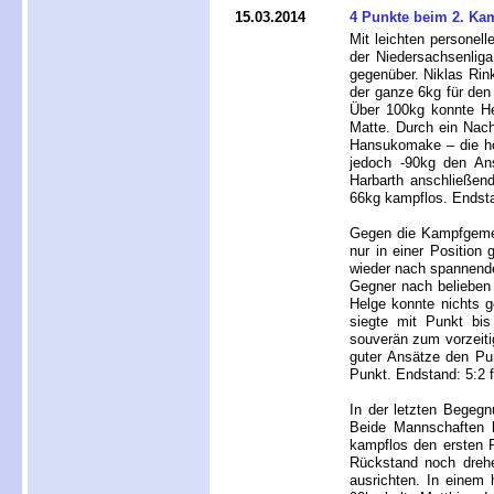
15.03.2014
4 Punkte beim 2. Ka
Mit leichten persone
der Niedersachsenlig
gegenüber. Niklas Rin
der ganze 6kg für de
Über 100kg konnte He
Matte. Durch ein Nac
Hansukomake – die hö
jedoch -90kg den An
Harbarth anschließend
66kg kampflos. Endsta
Gegen die Kampfgemei
nur in einer Position
wieder nach spannende
Gegner nach belieben 
Helge konnte nichts 
siegte mit Punkt bi
souverän zum vorzeiti
guter Ansätze den Pu
Punkt. Endstand: 5:2 
In der letzten Bege
Beide Mannschaften h
kampflos den ersten 
Rückstand noch drehe
ausrichten. In einem