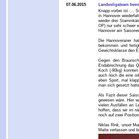
07.06.2015
Landesligateam beend
Knapp vorbei ist …. 
in Hannover wiederfah
wieder drei Stammkämp
OP) nur sehr schwer 
Hannover am Saisonend
Die Hannoveraner ha
bekommen und fertigt
Gewichtsklasse den Eh
Gegen den Braunschw
Endabrechnung das Quä
Koch (-90kg) konnten
auch noch die eine od
eben Sport, mal klapp
man sich gesetzt hatt
Als Fazit dieser Saiso
gewesen wäre. Hier w
vielen Ausfällen an L
hoffen, dass wir im nä
noch auf zwei Positio
Niklas Rink, unser Man
Matte verlassen und br