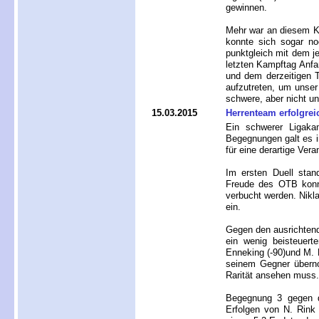
gewinnen.
Mehr war an diesem Ka
konnte sich sogar no
punktgleich mit dem j
letzten Kampftag Anfa
und dem derzeitigen 
aufzutreten, um unser 
schwere, aber nicht un
15.03.2015
Herrenteam erfolgrei
Ein schwerer Ligak
Begegnungen galt es in
für eine derartige Ver
Im ersten Duell stan
Freude des OTB konnt
verbucht werden. Nikla
ein.
Gegen den ausrichten
ein wenig beisteuerte
Enneking (-90)und M. H
seinem Gegner übern
Rarität ansehen muss.
Begegnung 3 gegen d
Erfolgen von N. Rink 