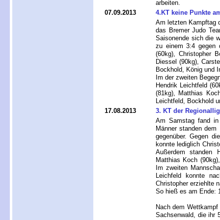
arbeiten.
07.09.2013
4.KT keine Punkte a
Am letzten Kampftag 
das Bremer Judo Team
Saisonende sich die w
zu einem 3:4 gegen d
(60kg), Christopher B
Diessel (90kg), Carst
Bockhold, König und I
Im der zweiten Begegn
Hendrik Leichtfeld (60
(81kg), Matthias Koc
Leichtfeld, Bockhold u
17.08.2013
3. KT der Regionalli
Am Samstag fand in B
Männer standen dem 
gegenüber. Gegen die
konnte lediglich Chri
Außerdem standen Hen
Matthias Koch (90kg)
Im zweiten Mannschaf
Leichfeld konnte na
Christopher erziehlte
So hieß es am Ende:
Nach dem Wettkampf wu
Sachsenwald, die ihr 