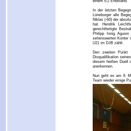
einem 5-2 Endstand.
In der letzten Begeg
Lüneburger alle Bege
Niklas (-60) der absol
hat. Hendrik Leicht
gerechtfertigte Best
Philipp Innig Aguio
sehenswerten Konter 
U21 im DJB zählt.
Den zweiten Punkt h
Disqualifikation sei
diesem heißen Duell 
anerkennen.
Nun geht es am 9. M
Team wieder einige Pun