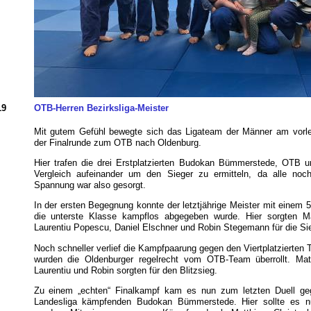
19
OTB-Herren Bezirksliga-Meister
Mit gutem Gefühl bewegte sich das Ligateam der Männer am vorle
der Finalrunde zum OTB nach Oldenburg.
Hier trafen die drei Erstplatzierten Budokan Bümmerstede, OTB u
Vergleich aufeinander um den Sieger zu ermitteln, da alle noch
Spannung war also gesorgt.
In der ersten Begegnung konnte der letztjährige Meister mit einem 5:
die unterste Klasse kampflos abgegeben wurde. Hier sorgten Ma
Laurentiu Popescu, Daniel Elschner und Robin Stegemann für die Si
Noch schneller verlief die Kampfpaarung gegen den Viertplatzierte
wurden die Oldenburger regelrecht vom OTB-Team überrollt. Matth
Laurentiu und Robin sorgten für den Blitzsieg.
Zu einem „echten“ Finalkampf kam es nun zum letzten Duell geg
Landesliga kämpfenden Budokan Bümmerstede. Hier sollte es 