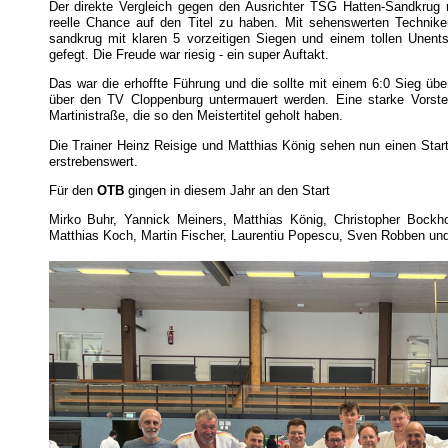
Der direkte Vergleich gegen den Ausrichter TSG Hatten-Sandkrug
reelle Chance auf den Titel zu haben. Mit sehenswerten Technik
sandkrug mit klaren 5 vorzeitigen Siegen und einem tollen Unent
gefegt. Die Freude war riesig - ein super Auftakt.
Das war die erhoffte Führung und die sollte mit einem 6:0 Sieg üb
über den TV Cloppenburg untermauert werden. Eine starke Vorst
Martinistraße, die so den Meistertitel geholt haben.
Die Trainer Heinz Reisige und Matthias König sehen nun einen Start
erstrebenswert.
Für den
OTB
gingen in diesem Jahr an den Start
Mirko Buhr, Yannick Meiners, Matthias König, Christopher Bock
Matthias Koch, Martin Fischer, Laurentiu Popescu, Sven Robben u