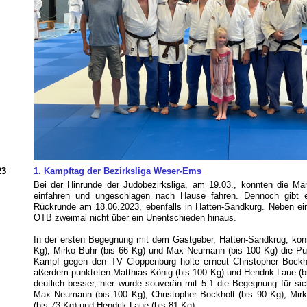
23
1. Kampftag der Bezirksliga Weser-Ems
Bei der Hinrunde der Judobezirksliga, am 19.03., konnten die 
einfahren und ungeschlagen nach Hause fahren. Dennoch gibt es
Rückrunde am 18.06.2023, ebenfalls in Hatten-Sandkurg. Neben 
OTB zweimal nicht über ein Unentschieden hinaus.
In der ersten Begegnung mit dem Gastgeber, Hatten-Sandkrug, konn
Kg), Mirko Buhr (bis 66 Kg) und Max Neumann (bis 100 Kg) die Pu
Kampf gegen den TV Cloppenburg holte erneut Christopher Bockh
aßerdem punkteten Matthias König (bis 100 Kg) und Hendrik Laue (b
deutlich besser, hier wurde souverän mit 5:1 die Begegnung für si
Max Neumann (bis 100 Kg), Christopher Bockholt (bis 90 Kg), Mirk
(bis 73 Kg) und Hendrik Laue (bis 81 Kg).