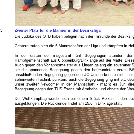
25
Zweiter Platz für die Männer in der Bezirksliga
Die Judoka des OTB haben belegen nach der Hinrunde der Bezirksli
Gestern trafen sich die 6 Mannschaften der Liga und kämpften in Hol
In der ersten der insgesamt fünf Begegnugen standen d
Kampfgemeinschaft aus Cloppenburg/Dinklange auf der Matte. Diese
Auch gegen den Vorjahresmeister aus Lingen gelang ein soveräner S
sie die spannende Begegnung gegen den befreundeten Verein BW
anschließenden Begegnung gegen den JC Uelsen konnte nicht nur J
sehenwerten Technik punkten, auch die Begegnung ging mit 5:1 deu
unser zweiter Newcomer in der Mannschaft - macht es Juri dire
Begegnung gegen den TUS Esens mit Armhebel und ebnete den Weg
Der Wettkampftag wurde noch bei einem Stück Pizza mit den J
ausgeklungen. Die Rückrunde findet am 15.6 in Dinklage statt