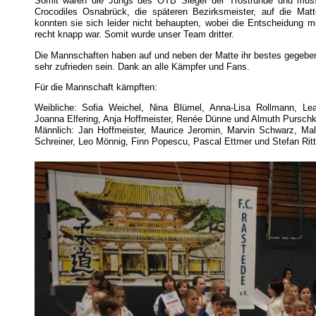
Somit waren die Jungs des OTB Sieger der Trostrunde und muss
Crocodiles Osnabrück, die späteren Bezirksmeister, auf die Ma
konnten sie sich leider nicht behaupten, wobei die Entscheidung m
recht knapp war. Somit wurde unser Team dritter.
Die Mannschaften haben auf und neben der Matte ihr bestes gegebe
sehr zufrieden sein. Dank an alle Kämpfer und Fans.
Für die Mannschaft kämpften:
Weibliche: Sofia Weichel, Nina Blümel, Anna-Lisa Rollmann, 
Joanna Elfering, Anja Hoffmeister, Renée Dünne und Almuth Purschk
Männlich: Jan Hoffmeister, Maurice Jeromin, Marvin Schwarz, Mal
Schreiner, Leo Mönnig, Finn Popescu, Pascal Ettmer und Stefan Ritt