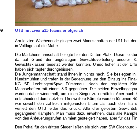
09
OTB mit zwei u11-Teams erfolgreich
Am letzten Wochenende gingen zwei Mannschaften der U11 bei der
in Voltlage auf die Matte.
Die Mädchenmannschaft belegte hier den Dritten Platz. Diese Leistu
da auf Grund der ungünstigen Gewichtsverteilung unserer K
Gewichtsklassen besetzt werden konnten. Umso höher ist der Erfo
haben sich tapfer durchgebissen.
Die Jungenmannschaft stand ihnen in nichts nach. Sie besiegten in
Hundsmühlen und trafen in der Begegnung um den Einzug ins Final
KG SF Lechtingen/Spvg Fürstenau. Nach den regulären Käm
Mannschaften mit einem 3:3 gegenüber. Die beiden Einzelbegegnu
wurden daher wiederholt, um einen Sieger zu ermitteln. Aber auch 
entscheidend durchsetzten. Drei weitere Kämpfe wurden für einen 
war sowohl den zahlreich mitgereisten Eltern als auch den Train
verließ den OTB leider das Glück. Alle drei gelosten Gewichts
gegangenen Kämpfen. Man muss dazu erwähnen, dass alle Kämpfe
von den Anfeuerungsrufen animiert gesteigert haben, aber für das Fina
Den Pokal für den dritten Sieger ließen sie sich vom SW Oldenburg 